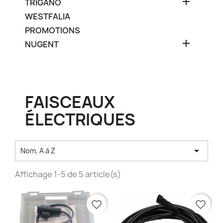

TRIGANO
WESTFALIA
PROMOTIONS

NUGENT
FAISCEAUX
ÉLECTRIQUES

Nom, A à Z
Affichage 1-5 de 5 article(s)
favorite_border
favorite_border