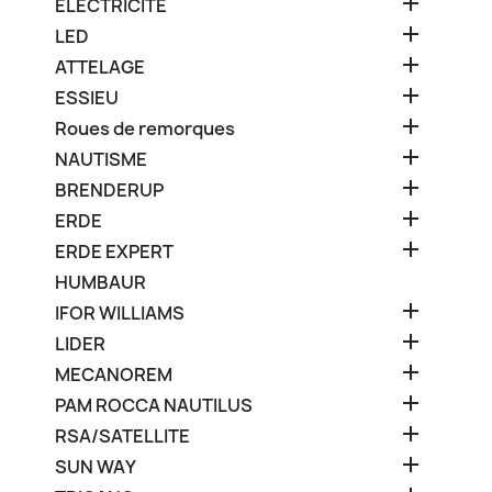

ELECTRICITE

LED

ATTELAGE

ESSIEU

Roues de remorques

NAUTISME

BRENDERUP

ERDE

ERDE EXPERT
HUMBAUR

IFOR WILLIAMS

LIDER

MECANOREM

PAM ROCCA NAUTILUS

RSA/SATELLITE

SUN WAY