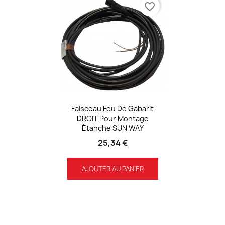
favorite_border
Faisceau Feu De Gabarit
DROIT Pour Montage
Étanche SUN WAY
25,34 €
AJOUTER AU PANIER