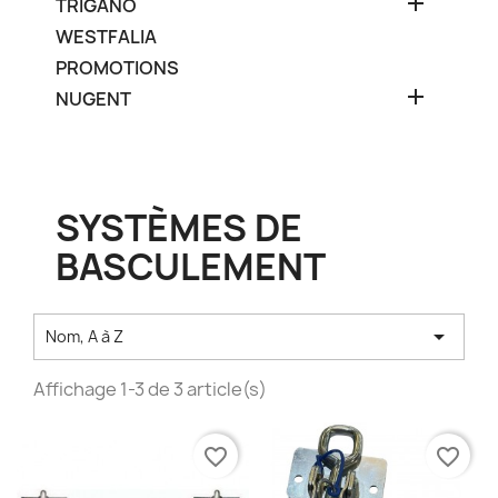

TRIGANO
WESTFALIA
PROMOTIONS

NUGENT
SYSTÈMES DE
BASCULEMENT

Nom, A à Z
Affichage 1-3 de 3 article(s)
favorite_border
favorite_border