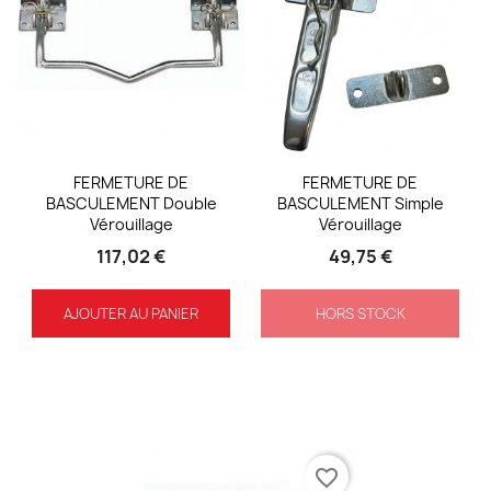
FERMETURE DE
FERMETURE DE
BASCULEMENT Double
BASCULEMENT Simple
Vérouillage
Vérouillage
117,02 €
49,75 €
AJOUTER AU PANIER
HORS STOCK
favorite_border