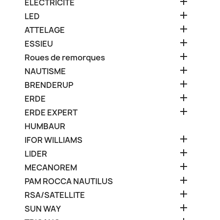

ELECTRICITE

LED

ATTELAGE

ESSIEU

Roues de remorques

NAUTISME

BRENDERUP

ERDE

ERDE EXPERT
HUMBAUR

IFOR WILLIAMS

LIDER

MECANOREM

PAM ROCCA NAUTILUS

RSA/SATELLITE

SUN WAY