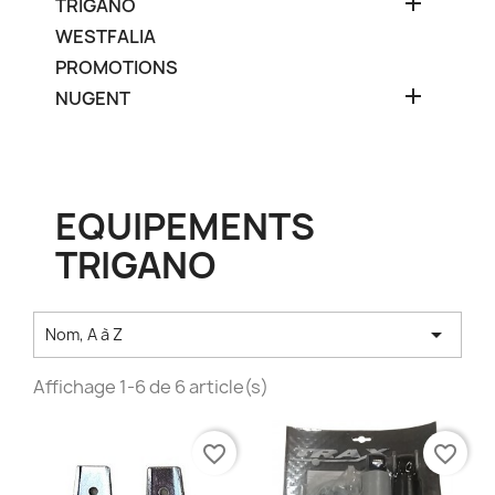

TRIGANO
WESTFALIA
PROMOTIONS

NUGENT
EQUIPEMENTS
TRIGANO

Nom, A à Z
Affichage 1-6 de 6 article(s)
favorite_border
favorite_border