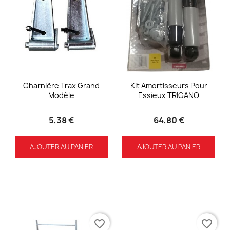
Charnière Trax Grand
Kit Amortisseurs Pour
Modèle
Essieux TRIGANO
5,38 €
64,80 €
AJOUTER AU PANIER
AJOUTER AU PANIER
favorite_border
favorite_border