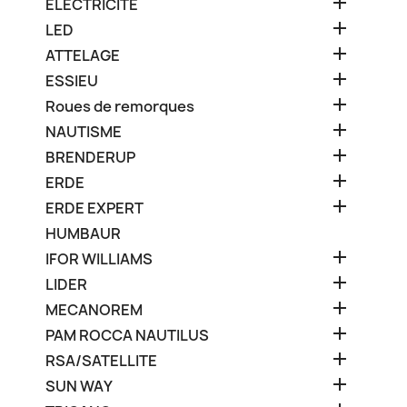

ELECTRICITE

LED

ATTELAGE

ESSIEU

Roues de remorques

NAUTISME

BRENDERUP

ERDE

ERDE EXPERT
HUMBAUR

IFOR WILLIAMS

LIDER

MECANOREM

PAM ROCCA NAUTILUS

RSA/SATELLITE

SUN WAY