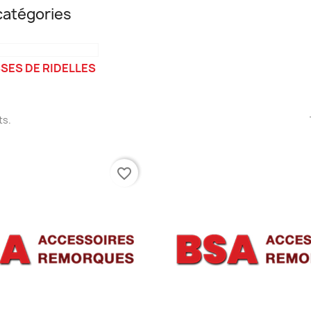
atégories
SES DE RIDELLES
ts.
favorite_border