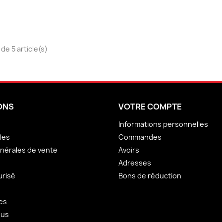
de 5 article(s)
ONS
VOTRE COMPTE
Informations personnelles
les
Commandes
nérales de vente
Avoirs
Adresses
urisé
Bons de réduction
es
ous