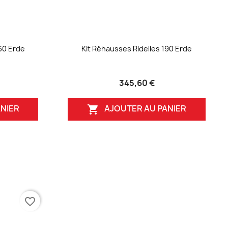
60 Erde
Kit Réhausses Ridelles 190 Erde
345,60 €
NIER
AJOUTER AU PANIER

favorite_border