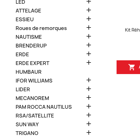

LED

ATTELAGE

ESSIEU

Roues de remorques
Kit Ré

NAUTISME

BRENDERUP

ERDE

ERDE EXPERT

HUMBAUR

IFOR WILLIAMS

LIDER

MECANOREM

PAM ROCCA NAUTILUS

RSA/SATELLITE

SUN WAY

TRIGANO