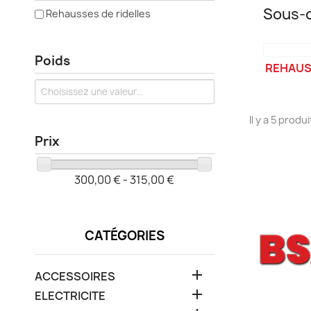
Sous-c
Rehausses de ridelles
Poids
REHAUS
Il y a 5 produi
Prix
300,00 € - 315,00 €
CATÉGORIES

ACCESSOIRES

ELECTRICITE