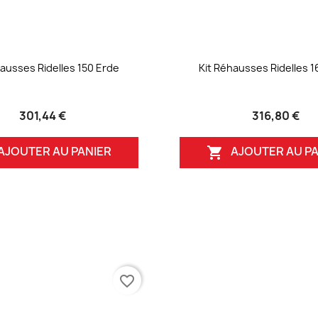
hausses Ridelles 150 Erde
Kit Réhausses Ridelles 1
301,44 €
316,80 €
AJOUTER AU PANIER
AJOUTER AU PA

favorite_border