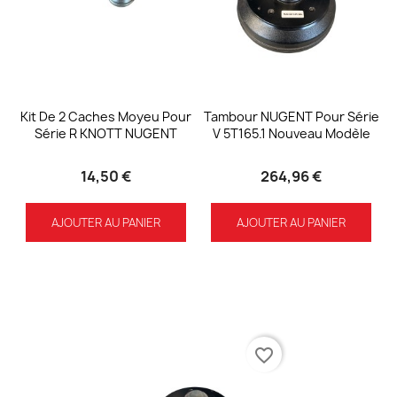
Kit De 2 Caches Moyeu Pour
Tambour NUGENT Pour Série
Série R KNOTT NUGENT
V 5T165.1 Nouveau Modèle
14,50 €
264,96 €
AJOUTER AU PANIER
AJOUTER AU PANIER
favorite_border