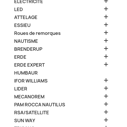

ELECTRICITE

LED

ATTELAGE

ESSIEU

Roues de remorques

NAUTISME

BRENDERUP

ERDE

ERDE EXPERT
HUMBAUR

IFOR WILLIAMS

LIDER

MECANOREM

PAM ROCCA NAUTILUS

RSA/SATELLITE

SUN WAY