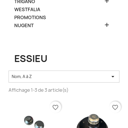

TRIGANO
WESTFALIA
PROMOTIONS

NUGENT
ESSIEU

Nom, A à Z
Affichage 1-3 de 3 article(s)
favorite_border
favorite_border