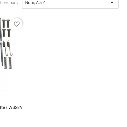

Trier par :
Nom, A à Z
favorite_border
ettes WS284