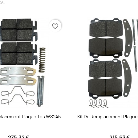
ts.
favorite_border
placement Plaquettes WS245
Kit De Remplacement Plaqu
275,32 €
215,63 €