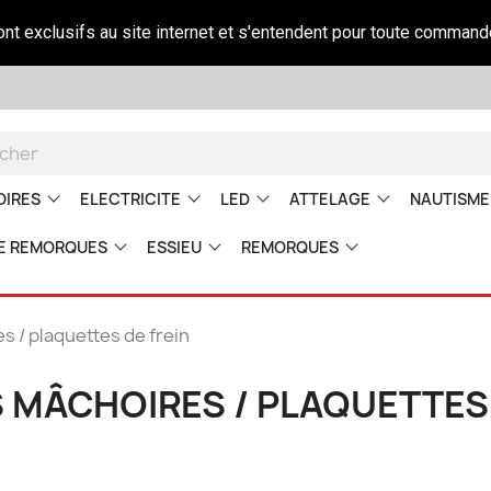
sont exclusifs au site internet et s'entendent pour toute command
OIRES
ELECTRICITE
LED
ATTELAGE
NAUTISME
E REMORQUES
ESSIEU
REMORQUES
s / plaquettes de frein
S MÂCHOIRES / PLAQUETTES 