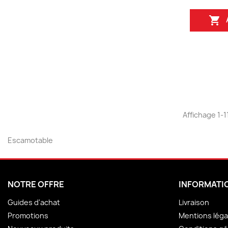

Affichage 1-11
Escamotable
NOTRE OFFRE
INFORMATI
Guides d'achat
Livraison
Promotions
Mentions léga