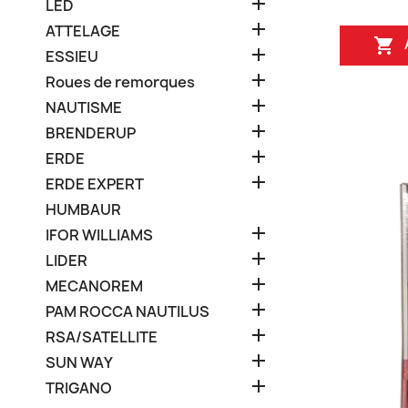

LED

ATTELAGE


ESSIEU

Roues de remorques

NAUTISME

BRENDERUP

ERDE

ERDE EXPERT
HUMBAUR

IFOR WILLIAMS

LIDER

MECANOREM

PAM ROCCA NAUTILUS

RSA/SATELLITE

SUN WAY

TRIGANO