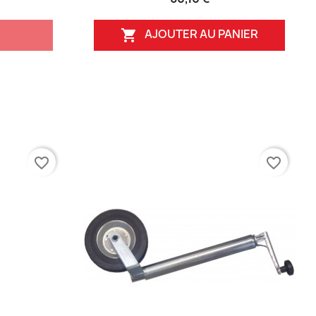
AJOUTER AU PANIER

favorite_border
favorite_border