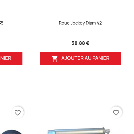
35
Roue Jockey Diam 42
38,88 €
NIER
AJOUTER AU PANIER

favorite_border
favorite_border