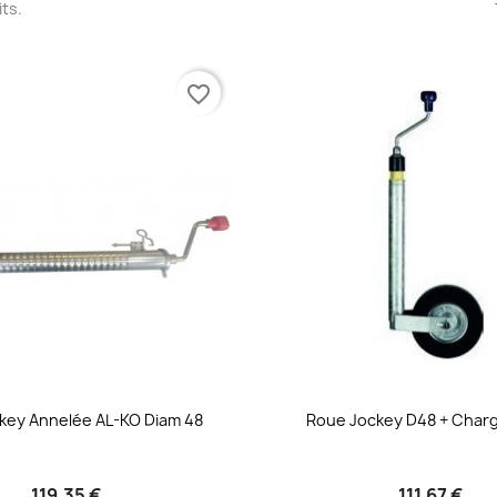
its.
favorite_border
key Annelée AL-KO Diam 48
Roue Jockey D48 + Char
119,35 €
111,67 €