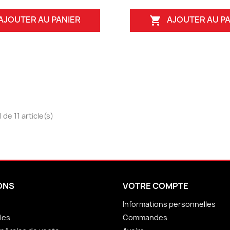
AJOUTER AU PANIER
AJOUTER AU PA

 de 11 article(s)
ONS
VOTRE COMPTE
Informations personnelles
les
Commandes