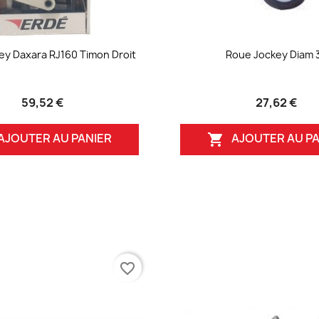
ey Daxara RJ160 Timon Droit
Roue Jockey Diam 
59,52 €
27,62 €
AJOUTER AU PANIER
AJOUTER AU PA

favorite_border