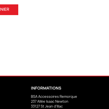
NIER
INFORMATIONS
BSA Accessoires Remorque
237 Allée Isaac Newton
33127 St Jean d'Illac