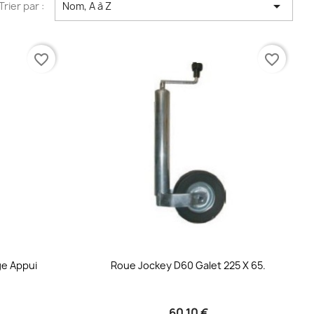

Trier par :
Nom, A à Z
favorite_border
favorite_border
ge Appui
Roue Jockey D60 Galet 225 X 65.
60,10 €