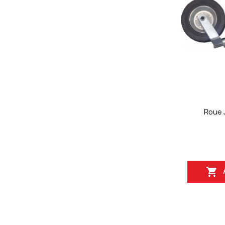
Roue 
