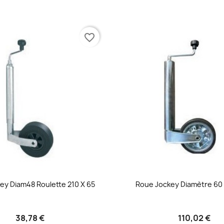
favorite_border
ey Diam48 Roulette 210 X 65
Roue Jockey Diamètre 60 
38,78 €
110,02 €