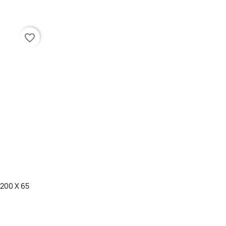
favorite_border
200 X 65