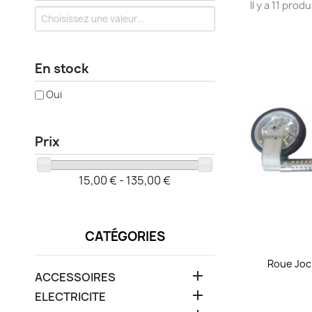
Il y a 11 produ
En stock
Oui
Prix
15,00 € - 135,00 €
CATÉGORIES
Roue Joc

ACCESSOIRES

ELECTRICITE