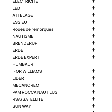

ELECTRICITE

LED

ATTELAGE

ESSIEU

Roues de remorques

NAUTISME

BRENDERUP

ERDE

ERDE EXPERT
HUMBAUR

IFOR WILLIAMS

LIDER

MECANOREM

PAM ROCCA NAUTILUS

RSA/SATELLITE

SUN WAY