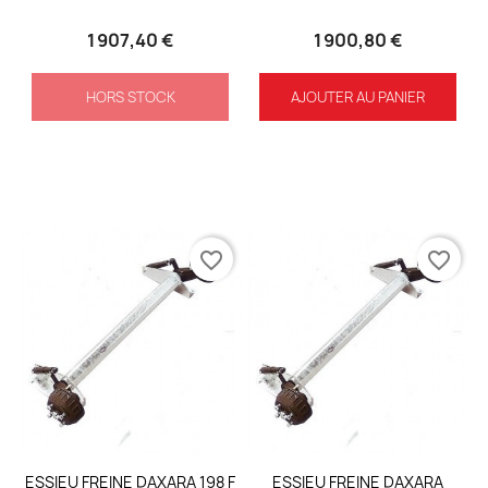
1 907,40 €
1 900,80 €
HORS STOCK
AJOUTER AU PANIER
favorite_border
favorite_border
ESSIEU FREINE DAXARA 198 F
ESSIEU FREINE DAXARA