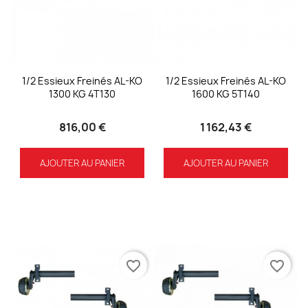
1/2 Essieux Freinés AL-KO
1/2 Essieux Freinés AL-KO
1300 KG 4T130
1600 KG 5T140
816,00 €
1 162,43 €
AJOUTER AU PANIER
AJOUTER AU PANIER
favorite_border
favorite_border