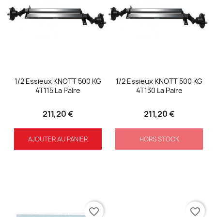
1/2 Essieux KNOTT 500 KG
1/2 Essieux KNOTT 500 KG
4T115 La Paire
4T130 La Paire
211,20 €
211,20 €
AJOUTER AU PANIER
HORS STOCK
favorite_border
favorite_border