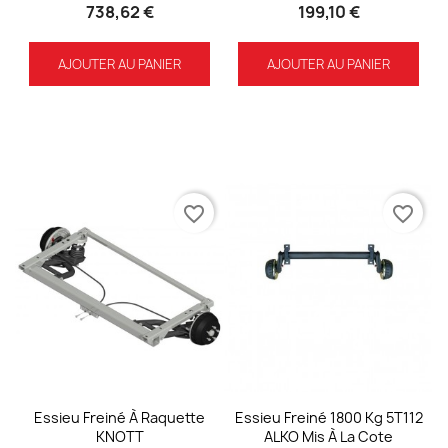
738,62 €
199,10 €
AJOUTER AU PANIER
AJOUTER AU PANIER
favorite_border
favorite_border
Essieu Freiné À Raquette
Essieu Freiné 1800 Kg 5T112
KNOTT
ALKO Mis À La Cote