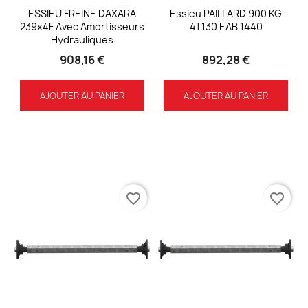
ESSIEU FREINE DAXARA
Essieu PAILLARD 900 KG
239x4F Avec Amortisseurs
4T130 EAB 1440
Hydrauliques
908,16 €
892,28 €
AJOUTER AU PANIER
AJOUTER AU PANIER
favorite_border
favorite_border