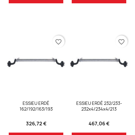
favorite_border
favorite_border
ESSIEU ERDÉ
ESSIEU ERDÉ 232/233-
162/192/163/193
232x4/234x4/213
326,72 €
467,06 €