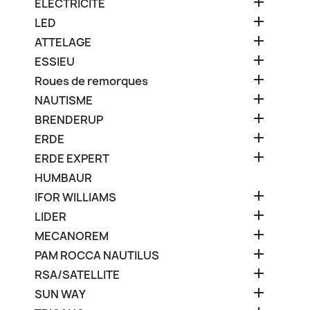

ELECTRICITE

LED

ATTELAGE

ESSIEU

Roues de remorques

NAUTISME

BRENDERUP

ERDE

ERDE EXPERT
HUMBAUR

IFOR WILLIAMS

LIDER

MECANOREM

PAM ROCCA NAUTILUS

RSA/SATELLITE

SUN WAY