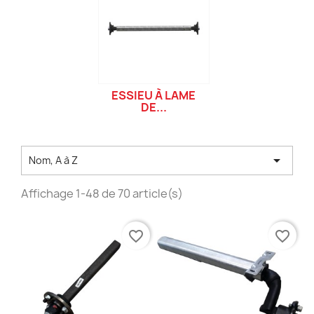
ESSIEU À LAME
DE...

Nom, A à Z
Affichage 1-48 de 70 article(s)
favorite_border
favorite_border