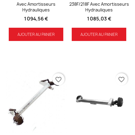
Avec Amortisseurs
238F/218F Avec Amortisseurs
Hydrauliques
Hydrauliques
1 094,56 €
1 085,03 €
AJOUTER AU PANIER
AJOUTER AU PANIER
favorite_border
favorite_border