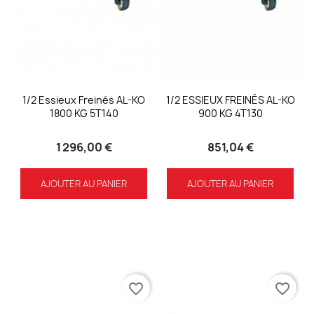
1/2 Essieux Freinés AL-KO
1/2 ESSIEUX FREINÉS AL-KO
1800 KG 5T140
900 KG 4T130
1 296,00 €
851,04 €
AJOUTER AU PANIER
AJOUTER AU PANIER
favorite_border
favorite_border