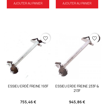
AJOUTER AU PANIER
AJOUTER AU PANIER
favorite_border
favorite_border
ESSIEU ERDÉ FREINE 193F
ESSIEU ERDE FREINE 233F &
213F
755,46 €
945,86 €