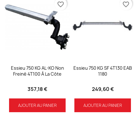
favorite_border
favorite_border
Essieu 750 KG AL-KO Non
Essieu 750 KG SF 4T130 EAB
Freiné 4T100 À La Côte
1180
357,18 €
249,60 €
AJOUTER AU PANIER
AJOUTER AU PANIER