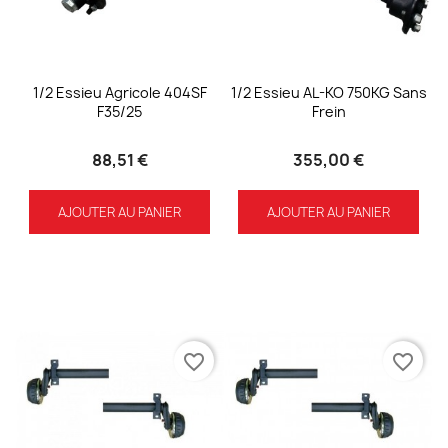
1/2 Essieu Agricole 404SF
1/2 Essieu AL-KO 750KG Sans
F35/25
Frein
88,51 €
355,00 €
AJOUTER AU PANIER
AJOUTER AU PANIER
favorite_border
favorite_border