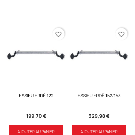
favorite_border
favorite_border
ESSIEU ERDÉ 122
ESSIEU ERDÉ 152/153
199,70 €
329,98 €
AJOUTER AU PANIER
AJOUTER AU PANIER