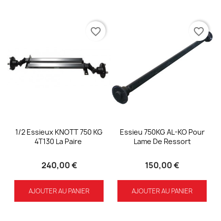
favorite_border
favorite_border
1/2 Essieux KNOTT 750 KG
Essieu 750KG AL-KO Pour
4T130 La Paire
Lame De Ressort
240,00 €
150,00 €
AJOUTER AU PANIER
AJOUTER AU PANIER