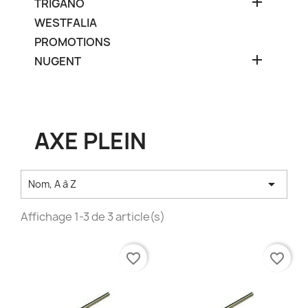

TRIGANO
WESTFALIA
PROMOTIONS

NUGENT
AXE PLEIN

Nom, A à Z
Affichage 1-3 de 3 article(s)
favorite_border
favorite_border