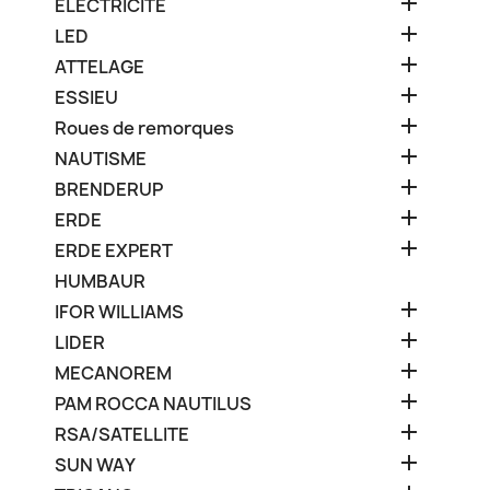

ELECTRICITE

LED

ATTELAGE

ESSIEU

Roues de remorques

NAUTISME

BRENDERUP

ERDE

ERDE EXPERT
HUMBAUR

IFOR WILLIAMS

LIDER

MECANOREM

PAM ROCCA NAUTILUS

RSA/SATELLITE

SUN WAY