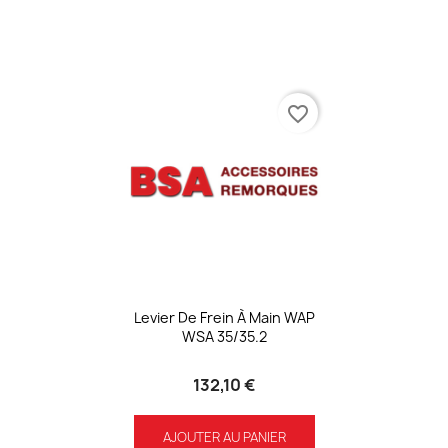
favorite_border
Levier De Frein À Main WAP
WSA 35/35.2
132,10 €
AJOUTER AU PANIER