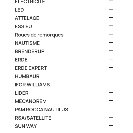

ELECTRICITE

LED

ATTELAGE

ESSIEU

Roues de remorques

NAUTISME

BRENDERUP

ERDE

ERDE EXPERT
HUMBAUR

IFOR WILLIAMS

LIDER

MECANOREM

PAM ROCCA NAUTILUS

RSA/SATELLITE

SUN WAY