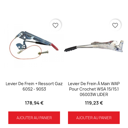
favorite_border
favorite_border
Levier De Frein + Ressort Gaz
Levier De Frein À Main WAP
60S2 - 90S3
Pour Crochet WSA 15/15.1
06003W LIDER
178,94 €
119,23 €
AJOUTER AU PANIER
AJOUTER AU PANIER