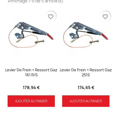
Affichage 1-5 de 5 article(s)
favorite_border
favorite_border
Levier De Frein + Ressort Gaz
Levier De Frein + Ressort Gaz
161 R/S
251S
178,94 €
174,65 €
AJOUTER AU PANIER
AJOUTER AU PANIER