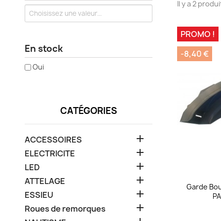
Il y a 2 produi
PROMO !
En stock
-8,40 €
Oui
CATÉGORIES

ACCESSOIRES

ELECTRICITE

LED

ATTELAGE
Garde Bou

ESSIEU
P

Roues de remorques