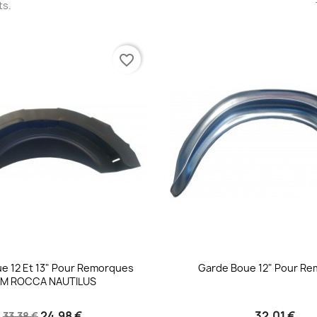
ts.
favorite_border
e 12 Et 13" Pour Remorques
Garde Boue 12" Pour R
AM ROCCA NAUTILUS
24,98 €
32,01 €
33,38 €