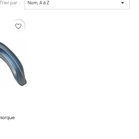

Trier par :
Nom, A à Z
favorite_border
emorque