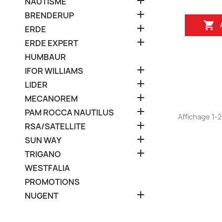

NAUTISME

BRENDERUP


ERDE

ERDE EXPERT
HUMBAUR

IFOR WILLIAMS

LIDER

MECANOREM

PAM ROCCA NAUTILUS
Affichage 1-2 

RSA/SATELLITE

SUN WAY

TRIGANO
WESTFALIA
PROMOTIONS

NUGENT