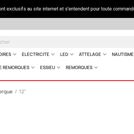
sont exclusifs au site internet et s'entendent pour toute command
OIRES
ELECTRICITE
LED
ATTELAGE
NAUTISME
E REMORQUES
ESSIEU
REMORQUES
orque
12"