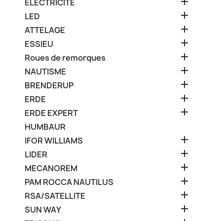

ELECTRICITE

LED

ATTELAGE

ESSIEU

Roues de remorques

NAUTISME

BRENDERUP

ERDE

ERDE EXPERT
HUMBAUR

IFOR WILLIAMS

LIDER

MECANOREM

PAM ROCCA NAUTILUS

RSA/SATELLITE

SUN WAY