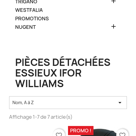

TRIGANO
WESTFALIA
PROMOTIONS

NUGENT
PIÈCES DÉTACHÉES
ESSIEUX IFOR
WILLIAMS

Nom, A à Z
Affichage 1-7 de 7 article(s)
PROMO !
favorite_border
favorite_border