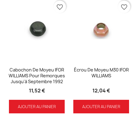
favorite_border
favorite_border
Cabochon De Moyeu IFOR
Écrou De Moyeu M30 IFOR
WILLIAMS Pour Remorques
WILLIAMS
Jusqu'à Septembre 1992
11,52 €
12,04 €
AJOUTER AU PANIER
AJOUTER AU PANIER