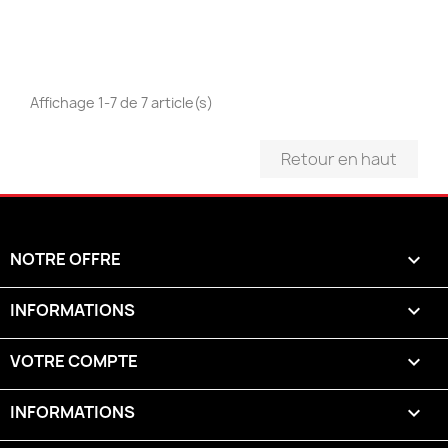
Affichage 1-7 de 7 article(s)
Retour en haut
NOTRE OFFRE

INFORMATIONS

VOTRE COMPTE

INFORMATIONS
keyboard_arrow_down