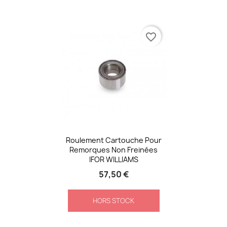
favorite_border
Roulement Cartouche Pour
Remorques Non Freinées
IFOR WILLIAMS
57,50 €
HORS STOCK