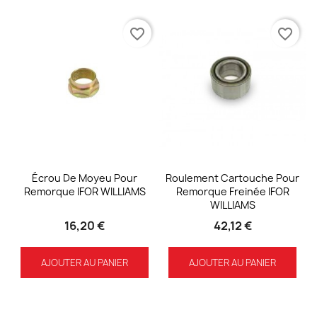
favorite_border
favorite_border
Écrou De Moyeu Pour
Roulement Cartouche Pour
Remorque IFOR WILLIAMS
Remorque Freinée IFOR
WILLIAMS
16,20 €
42,12 €
AJOUTER AU PANIER
AJOUTER AU PANIER