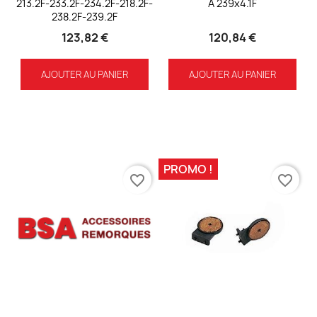
213.2F-233.2F-234.2F-218.2F-
À 239x4.1F
238.2F-239.2F
123,82 €
120,84 €
AJOUTER AU PANIER
AJOUTER AU PANIER
PROMO !
favorite_border
favorite_border