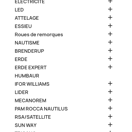

ELECTRICITE

LED

ATTELAGE

ESSIEU

Roues de remorques

NAUTISME

BRENDERUP

ERDE

ERDE EXPERT
HUMBAUR

IFOR WILLIAMS

LIDER

MECANOREM

PAM ROCCA NAUTILUS

RSA/SATELLITE

SUN WAY