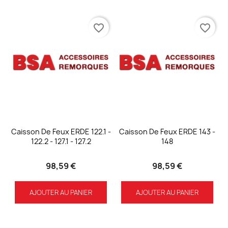
favorite_border
favorite_border
Caisson De Feux ERDE 122.1 -
Caisson De Feux ERDE 143 -
122.2 - 127.1 - 127.2
148
98,59 €
98,59 €
AJOUTER AU PANIER
AJOUTER AU PANIER