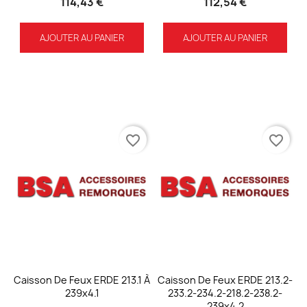
114,43 €
112,54 €
AJOUTER AU PANIER
AJOUTER AU PANIER
favorite_border
favorite_border
Caisson De Feux ERDE 213.1 À
Caisson De Feux ERDE 213.2-
239x4.1
233.2-234.2-218.2-238.2-
239x4.2