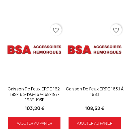
favorite_border
favorite_border
Caisson De Feux ERDE 162-
Caisson De Feux ERDE 163.1 À
192-163-193-167-168-197-
198.1
198F-193F
103,20 €
108,52 €
AJOUTER AU PANIER
AJOUTER AU PANIER