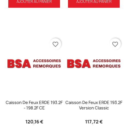
AJOUTER AU PANIER
AJOUTER AU PANIER
favorite_border
favorite_border
Caisson De Feux ERDE 193.2F
Caisson De Feux ERDE 193.2F
- 198.2F CE
Version Classic
120,16 €
117,72 €