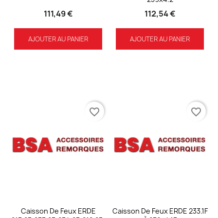
111,49 €
112,54 €
AJOUTER AU PANIER
AJOUTER AU PANIER
favorite_border
favorite_border
Caisson De Feux ERDE
Caisson De Feux ERDE 233.1F