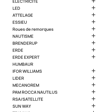

ELECTRICITE

LED

ATTELAGE

ESSIEU

Roues de remorques

NAUTISME

BRENDERUP

ERDE

ERDE EXPERT
HUMBAUR

IFOR WILLIAMS

LIDER

MECANOREM

PAM ROCCA NAUTILUS

RSA/SATELLITE

SUN WAY