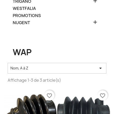

TRIGANO
WESTFALIA
PROMOTIONS

NUGENT
WAP

Nom, A à Z
Affichage 1-3 de 3 article(s)
favorite_border
favorite_border