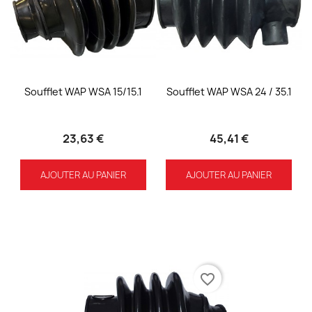
Soufflet WAP WSA 15/15.1
Soufflet WAP WSA 24 / 35.1
23,63 €
45,41 €
AJOUTER AU PANIER
AJOUTER AU PANIER
favorite_border