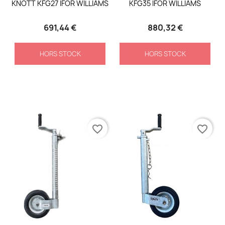
KNOTT KFG27 IFOR WILLIAMS
KFG35 IFOR WILLIAMS
691,44 €
880,32 €
HORS STOCK
HORS STOCK
favorite_border
favorite_border