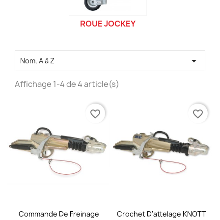
ROUE JOCKEY

Nom, A à Z
Affichage 1-4 de 4 article(s)
favorite_border
favorite_border
Commande De Freinage
Crochet D'attelage KNOTT