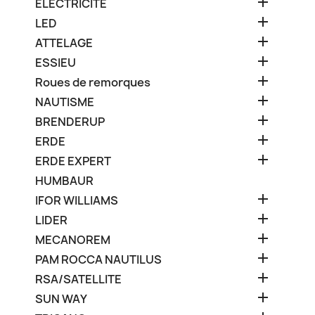

ELECTRICITE

LED

ATTELAGE

ESSIEU

Roues de remorques

NAUTISME

BRENDERUP

ERDE

ERDE EXPERT
HUMBAUR

IFOR WILLIAMS

LIDER

MECANOREM

PAM ROCCA NAUTILUS

RSA/SATELLITE

SUN WAY