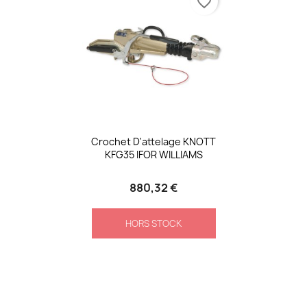
favorite_border
Crochet D'attelage KNOTT
KFG35 IFOR WILLIAMS
880,32 €
HORS STOCK