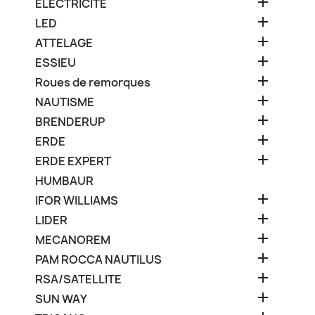

ELECTRICITE

LED

ATTELAGE

ESSIEU

Roues de remorques

NAUTISME

BRENDERUP

ERDE

ERDE EXPERT
HUMBAUR

IFOR WILLIAMS

LIDER

MECANOREM

PAM ROCCA NAUTILUS

RSA/SATELLITE

SUN WAY