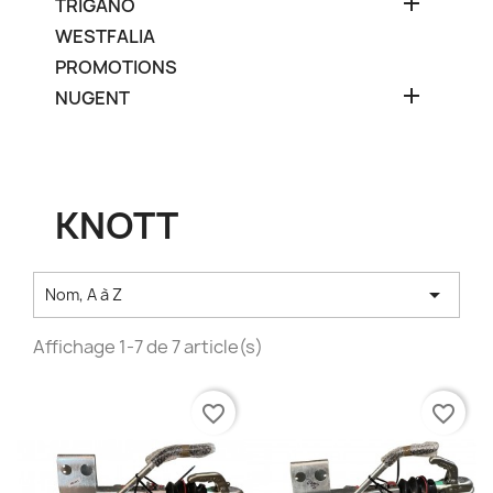

TRIGANO
WESTFALIA
PROMOTIONS

NUGENT
KNOTT

Nom, A à Z
Affichage 1-7 de 7 article(s)
favorite_border
favorite_border