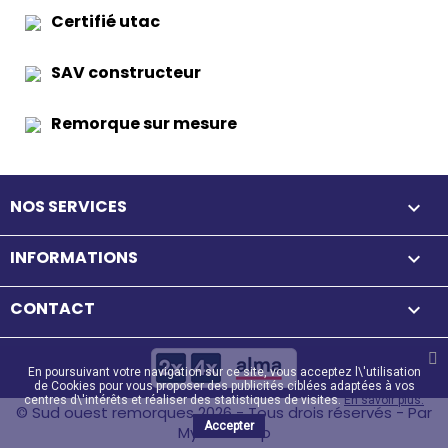
Certifié utac
SAV constructeur
Remorque sur mesure
NOS SERVICES

INFORMATIONS

CONTACT
keyboard_arrow_down
En poursuivant votre navigation sur ce site, vous acceptez l\'utilisation
de Cookies pour vous proposer des publicités ciblées adaptées à vos
centres d\'intérêts et réaliser des statistiques de visites.
En savoir plus.
© Sud ouest remorques 2026 - Tous drois réservés - Par
Accepter
MyWebShop