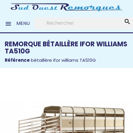
search
MENU

REMORQUE BÉTAILLÈRE IFOR WILLIAMS
TA510G
Référence
bétaillère ifor williams TA510G