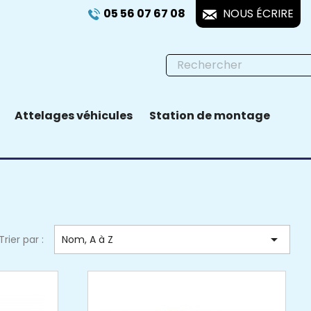
05 56 07 67 08
NOUS ÉCRIRE
Attelages véhicules
Station de montage

Trier par :
Nom, A à Z