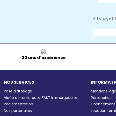
Affichage 1-1
30 ans d’expérience
NOS SERVICES
INFORMATI
Pose d'attelage
Mentions léga
Vidéo de remorques FAST immergeables
Partenaires
Règlementation
Financement
Nos partenaires
Location rem