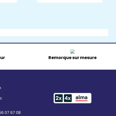
eur
Remorque sur mesure
n
ac
56 07 67 08