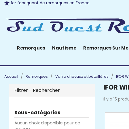
1er fabriquant de remorques en France
Remorques
Nautisme
Remorques Sur Me
Accueil
Remorques
Van à chevaux et bétaillères
IFOR W
IFOR WI
Filtrer - Rechercher
Il y a 15 produ
Sous-catégories
Aucun choix disponible pour ce
groupe