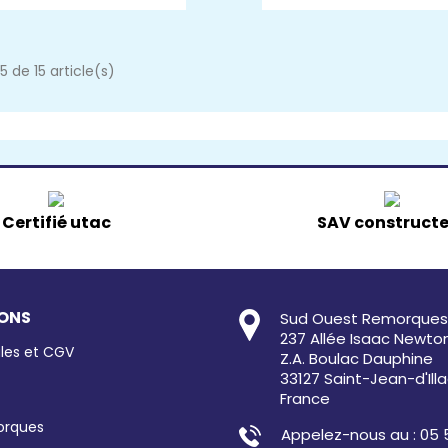
5 de 15 article(s)
Certifié utac
SAV construct
ONS
Sud Ouest Remorques
237 Allée Isaac Newto
les et CGV
Z.A. Boulac Dauphine
33127 Saint-Jean-d'Ill
France
orques
Appelez-nous au : 05 