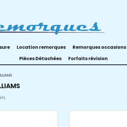
sure
Location remorques
Remorques occasions
Pièces Détachées
Forfaits révision
ILLIAMS
LLIAMS
its.