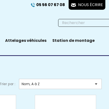
05 56 07 67 08
NOUS ÉCRIRE
Attelages véhicules
Station de montage

Trier par :
Nom, A à Z