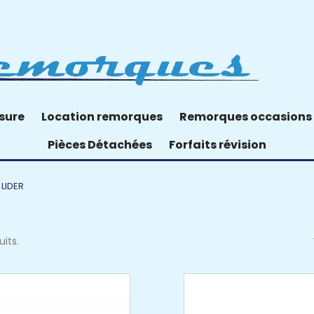
sure
Location remorques
Remorques occasions
Pièces Détachées
Forfaits révision
LIDER
uits.