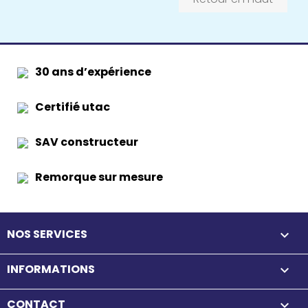
30 ans d’expérience
Certifié utac
SAV constructeur
Remorque sur mesure
NOS SERVICES

INFORMATIONS

CONTACT
keyboard_arrow_down