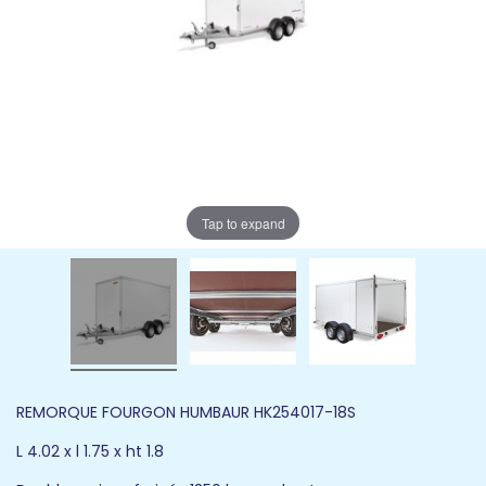
Tap to expand
REMORQUE FOURGON HUMBAUR HK254017-18S
L 4.02 x l 1.75 x ht 1.8