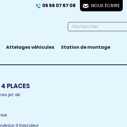
05 56 07 67 08
NOUS ÉCRIRE
Attelages véhicules
Station de montage
 4 PLACES
es jet ski
nisé
ouleaux à basculeur